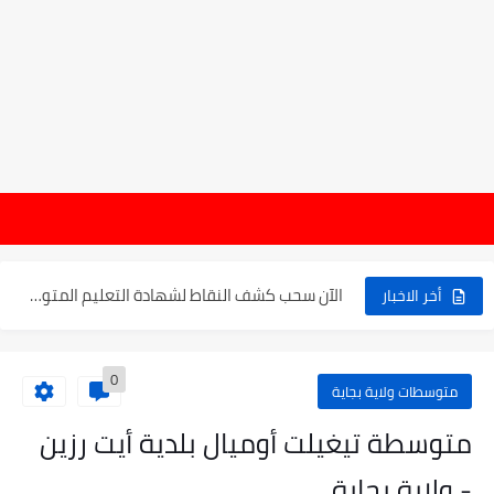
موعد الدخول المدرسي ورزنامة العطل والاختبارات للسنة الدراسية 2025-2026
هام : نتائج 
الإعلان عن نتائج بكالوريا 2025 في الجزائر يوم 20...
الآن سحب كشف النقاط لشهادة التعليم المتوسط 2025
أخر الاخبار
نتائج التوجيه والقبول إلى السنة الأولى ثانوي 2025 وطريقة الطعن...
0
حساب معدل شهادة التعليم المتوسط بيام 2025
متوسطات ولاية بجاية
رابط كشف نقاط البيام 2025 | releve bem bem.onec.dz
متوسطة تيغيلت أوميال بلدية أيت رزين
تسجيلات أشبال الأمة 2025 | شروط ومراحل التسجيل عبر...
- ولاية بجاية