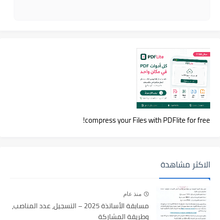
compress your Files with PDFlite for free!
الاكثر مشاهدة
منذ عام
مسابقة الأساتذة 2025 – التسجيل، عدد المناصب،
وطريقة المشاركة