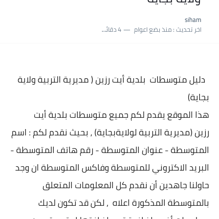
نسبة النجاح في شهادة التعليم المتوسط 2025 | إحصائيات رسمية...
siham
اكبر معدل في شهادة التعليم المتوسط 2025 طلحاوي مريم متوسطة...
اخر تحديث :
منذ بضع اعوام
4 دقائق للقراءة
بلاغ وزارة التربية : نتائج شهادة التعليم المتوسط السب الساعة...
دليل متوسطات بلدية
أيت رزين ( مديرية التربية ولاية
بجاية)
هذا الموقع يقدم لكم جميع متوسطات بلدية
أيت
رزين (مديرية التربية لولايةبجاية) , بحيث نقدم لكم : اسم
المتوسطة - عنوان المتو
سطة - رقم هاتف المتوسطة -
البريد الاكتروني للمتوسطة وفاكس المتوسطة ان وجد
حاولنا جاهدين أن نقدم كل المعلومات المتعلق
بالمتوسطة المذكورة اعلاه , لكن قد تكون لديك