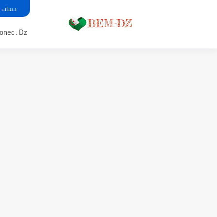
حساب معدل بي
Bem .onec . Dz 