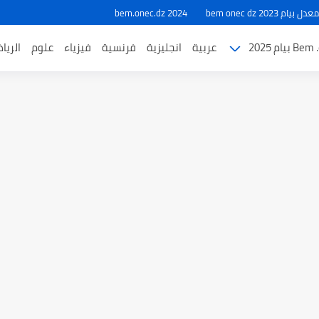
ام 2023 bem onec dz
bem.onec.dz 2024
بيام 2025
عربية
انجليزية
فرنسية
فيزياء
علوم
الريا